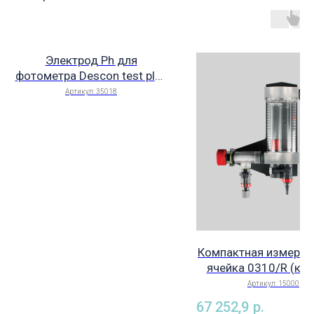
Электрод Ph для
фотометра Descon test plus
арт.35018
Артикул:
35018
Компактная измерит
ячейка 0310/R (кру
для 3 электродов, в
Артикул:
15000
волоконный фильтр 
67 252,9
р.
(Германия), арт. 1