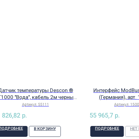
Датчик температуры Descon ®
Интерфейс ModBus
1000 "Вода", кабель 2м черный
(Германия), арт
ля всех командных устройств,
Артикул:
55111
Артикул:
150
арт. 55111
 826,82
р.
55 965,7
р.
ПОДРОБНЕЕ
ПОДРОБНЕЕ
В КОРЗИНУ
НЕТ