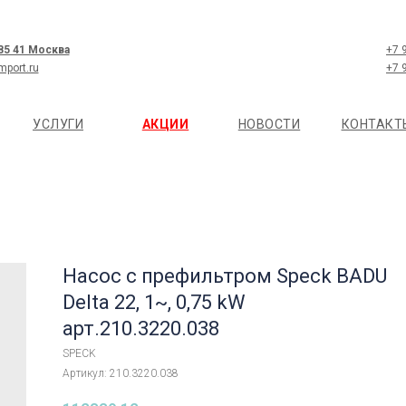
 85 41 Москва
+7 
mport.ru
+7 
УСЛУГИ
АКЦИИ
НОВОСТИ
КОНТАКТ
Насос с префильтром Speck BADU
Delta 22, 1~, 0,75 kW
арт.210.3220.038
SPECK
Артикул:
210.3220.038