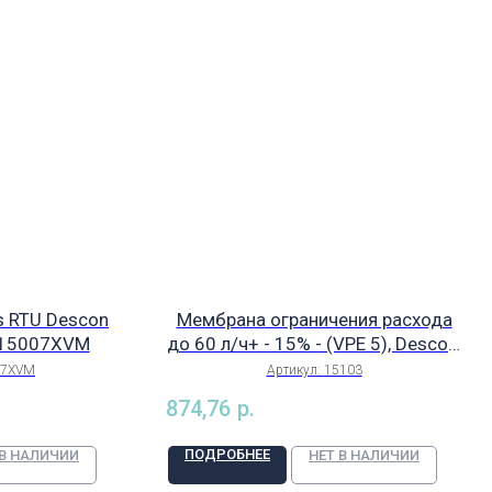
 RTU Descon
Мембрана ограничения расхода
. 15007XVM
до 60 л/ч+ - 15% - (VPE 5), Descon,
арт. 15103
07XVM
Артикул:
15103
874,76
р.
ПОДРОБНЕЕ
 В НАЛИЧИИ
НЕТ В НАЛИЧИИ