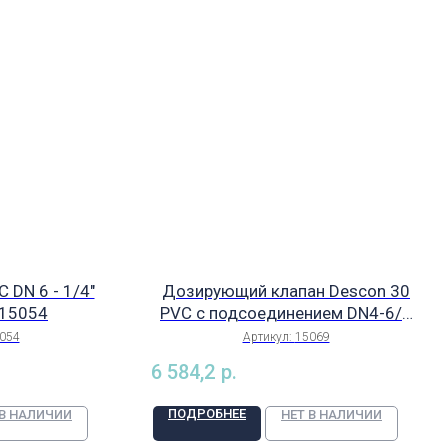
 DN 6 - 1/4"
Дозирующий клапан Descon 30
 15054
PVC с подсоединением DN4-6/4
мм, глубина погружения трубки 30
054
Артикул:
15069
мм, с прокладкой FKM, арт. 15069
6 584,2
р.
ПОДРОБНЕЕ
 В НАЛИЧИИ
НЕТ В НАЛИЧИИ