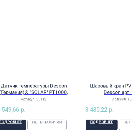
Датчик температуры Descon
Шаровый кран РVC
(Германия)® "SOLAR" PT1000,
Descon арт.
бель 10м, черный для command
Артикул:
55112
Артикул:
15
plus, арт. 55112
 549,66
р.
3 480,22
р.
ПОДРОБНЕЕ
ПОДРОБНЕЕ
НЕТ В НАЛИЧИИ
НЕТ