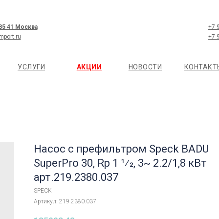
 85 41 Москва
+7 
mport.ru
+7 
УСЛУГИ
АКЦИИ
НОВОСТИ
КОНТАКТ
Насос с префильтром Speck BADU
SuperPro 30, Rp 1 1⁄2, 3~ 2.2/1,8 кВт
арт.219.2380.037
SPECK
Артикул:
219.2380.037