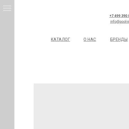
+7 499 390
info@pool-i
КАТАЛОГ
О НАС
БРЕНДЫ
И
Я