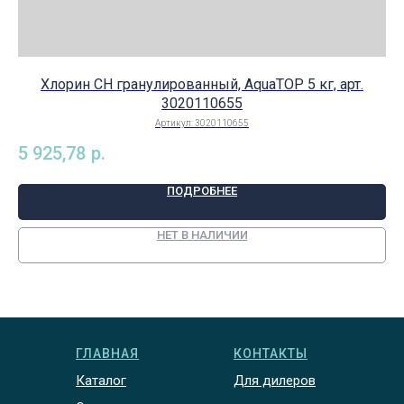
Хлорин СН гранулированный, AquaTOP 5 кг, арт.
3020110655
Артикул:
3020110655
5 925,78
р.
1 
ПОДРОБНЕЕ
НЕТ В НАЛИЧИИ
ГЛАВНАЯ
КОНТАКТЫ
Каталог
Для дилеров