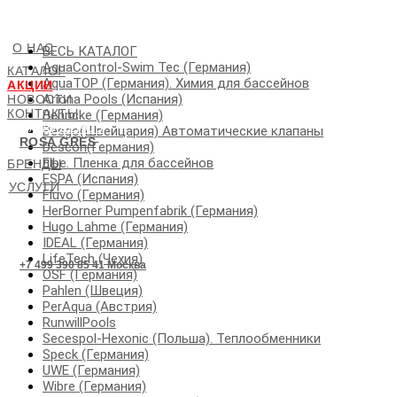
О НАС
ВЕСЬ КАТАЛОГ
AquaControl-Swim Tec (Германия)
КАТАЛОГ
AquaTOP (Германия). Химия для бассейнов
АКЦИИ
Ariona Pools (Испания)
НОВОСТИ
КОНТАКТЫ
Behncke (Германия)
ДЛЯ ДИЛЕРОВ
Besgo(Швейцария) Автоматические клапаны
ROSA GRES
Descon(Германия)
Elbe. Пленка для бассейнов
БРЕНДЫ
ESPA (Испания)
УСЛУГИ
Fluvo (Германия)
HerBorner Pumpenfabrik (Германия)
Hugo Lahme (Германия)
IDEAL (Германия)
LifeTech (Чехия)
+7 499 390 85 41 Москва
OSF (Германия)
Pahlen (Швеция)
PerAqua (Австрия)
RunwillPools
Secespol-Hexonic (Польша). Теплообменники
Speck (Германия)
UWE (Германия)
Wibre (Германия)