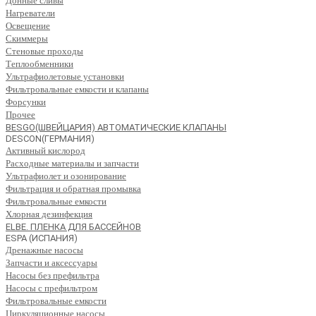
Донные сливы
Нагреватели
Освещение
Скиммеры
Стеновые проходы
Теплообменники
Ультрафиолетовые установки
Фильтровальные емкости и клапаны
Форсунки
Прочее
BESGO(ШВЕЙЦАРИЯ) АВТОМАТИЧЕСКИЕ КЛАПАНЫ
DESCON(ГЕРМАНИЯ)
Активный кислород
Расходные материалы и запчасти
Ультрафиолет и озонирование
Фильтрация и обратная промывка
Фильтровальные емкости
Хлорная дезинфекция
ELBE. ПЛЕНКА ДЛЯ БАССЕЙНОВ
ESPA (ИСПАНИЯ)
Дренажные насосы
Запчасти и аксессуары
Насосы без префильтра
Насосы с префильтром
Фильтровальные емкости
Циркуляционные насосы