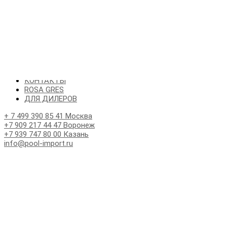
КАТАЛОГ
О НАС
БРЕНДЫ
УСЛУГИ
АКЦИИ
НОВОСТИ
КОНТАКТЫ
ROSA GRES
ДЛЯ ДИЛЕРОВ
+ 7 499 390 85 41 Москва
+7 909 217 44 47 Воронеж
+7 939 747 80 00 Казань
info@pool-import.ru