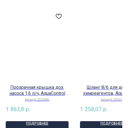
Прозрачная крышка доз.
Шланг 8/6 для доз
насоса 1,6 л/ч, AquaControl
химреагентов, AquaC
арт. 2023586
арт. 20425
Артикул:
2023586
Артикул:
20425
1 863,8
р.
1 258,07
р.
ПОДРОБНЕЕ
ПОДРОБНЕЕ