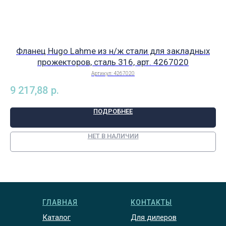
Фланец Hugo Lahme из н/ж стали для закладных
прожекторов, сталь 316, арт. 4267020
м
Артикул:
4267020
9 217,88
р.
54
ПОДРОБНЕЕ
НЕТ В НАЛИЧИИ
ГЛАВНАЯ
КОНТАКТЫ
Каталог
Для дилеров