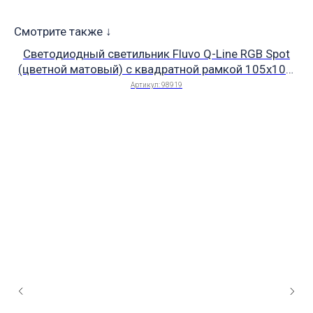
Смотрите также ↓
Светодиодный светильник Fluvo Q-Line RGB Spot
(цветной матовый) с квадратной рамкой 105х105,
10 Вт, 350 люмен, угол 100°, 24 В, IP 68 (плитка/
Артикул:
98919
мозаика), арт. 98919