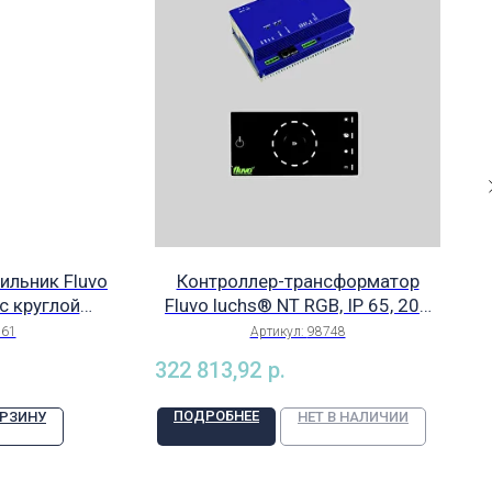
ильник Fluvo
Контроллер-трансформатор
с круглой
Fluvo luchs® NT RGB, IP 65, 200
, 3800 люмен,
Вт, арт. 98748
861
Артикул:
98748
всех видов
322 813,92
р.
ейнов и
 стали, арт.
ПОДРОБНЕЕ
ОРЗИНУ
НЕТ В НАЛИЧИИ