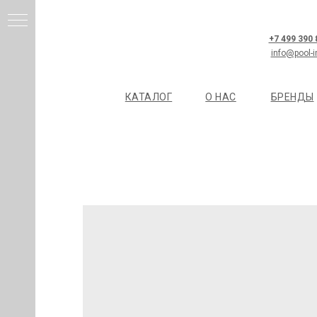
+7 499 390
info@pool-i
КАТАЛОГ
О НАС
БРЕНДЫ
И
Я