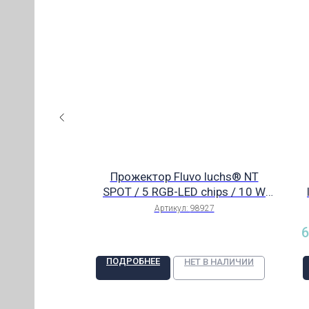
chs® NT2 / 6
Прожектор Fluvo luchs® NT
ИЯ)
 33 W с
SPOT / 5 RGB-LED chips / 10 W
КИЙ
й арт.98872
Power-LED-RGB арт.98927
(
72
Артикул:
98927
6
ЕЛИ
ПОДРОБНЕЕ
В НАЛИЧИИ
НЕТ В НАЛИЧИИ