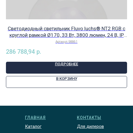
Светодиодный светильник Fluvo luchs® NT2 RGB с
К
круглой рамкой Ø170, 33 Вт, 3800 люмен, 24 В, IP
68 для всех видов бетонных бассейнов и
Артикул:
98861
бассейнов из из н/ж стали, арт. 98861
286 788,94
р.
30
ПОДРОБНЕЕ
В КОРЗИНУ
ГЛАВНАЯ
КОНТАКТЫ
Каталог
Для дилеров